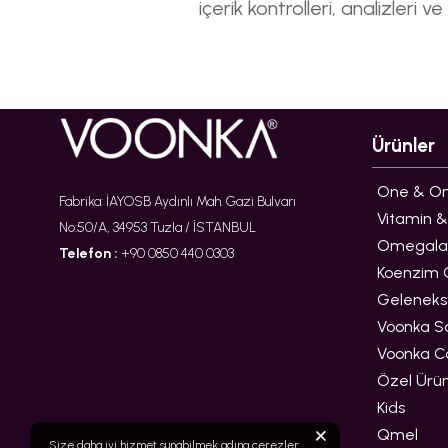
içerik kontrolleri, analizler
Ürünler
One & Onl
Fabrika: İAYOSB Aydınlı Mah. Gazi Bulvarı
Vitamin &
No:50/A, 34953 Tuzla / İSTANBUL
Omegala
Telefon :
+90 0850 440 0303
Koenzim Q
Gelenekse
Voonka S
Voonka C
Özel Ürün
Kids
Qmel
Size daha iyi hizmet sunabilmek adına çerezler