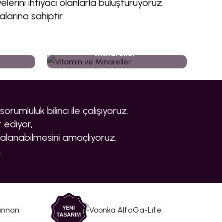
erini ihtiyacı olanlarla buluşturuyoruz.
larına sahiptir.
Vitamin ve
Minareller
rumluluk bilinci ile çalışıyoruz.
 ediyor,
lanabilmesini amaçlıyoruz.
.
YENİ
TASARIM