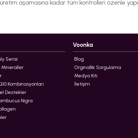
i ve üretim aşamasına kadar tüm kontrolleri özenle y
Voonka
y Serisi
Blog
 Mineraller
Orginallik Sorgulama
r
Medya Kiti
10 Kombinasyonları
İletişim
l Destekler
ambucus Nigra
ollagen
ler