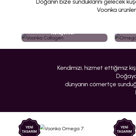
Doğanın bize sunduklarını gelecek kuşak
Voonka ürünleri
Kolajenler
Kendimizi, hizmet ettiğimiz kişi
Doğaya 
dünyanın cömertçe sunduğu
YENİ
YENİ
TASARIM
TASARIM