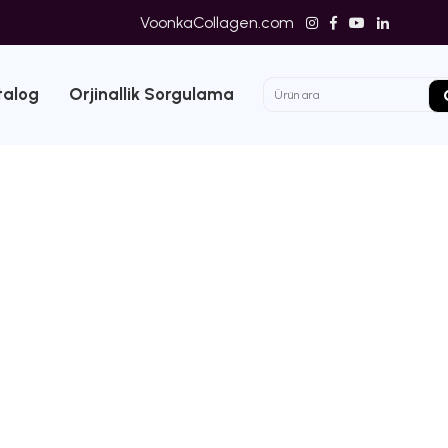
VoonkaCollagen.com
talog
Orjinallik Sorgulama