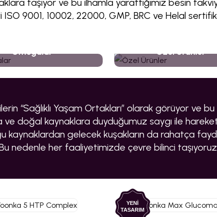
lara taşıyor ve bu ilhamla yarattığımız besin takviyel
 ISO 9001, 10002, 22000, GMP, BRC ve Helal sertifika
Omegalar
Özel Ürünler
lerin “Sağlıklı Yaşam Ortakları” olarak görüyor ve bu so
ve doğal kaynaklara duyduğumuz saygı ile hareket
 kaynaklardan gelecek kuşakların da rahatça fayda
Bu nedenle her faaliyetimizde çevre bilinci taşıyoruz
YENİ
TASARIM