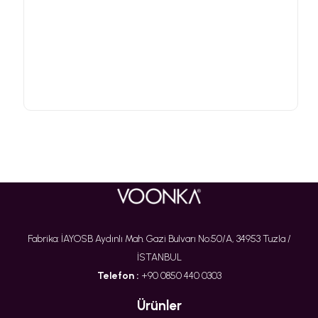
Fabrika: İAYOSB Aydınlı Mah. Gazi Bulvarı No:50/A, 34953 Tuzla /
İSTANBUL
Telefon :
+90 0850 440 0303
Ürünler