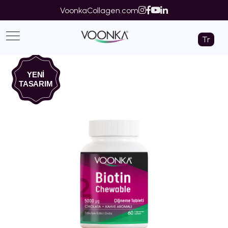
VoonkaCollagen.com
Tr
YENİ
TASARIM
‹
›