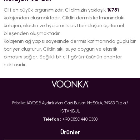
Cilt en büyük organımızdır. Cildimizin yaklaşık
%75'i
kolajenden oluşmaktadır. Cildin dermis katmanındaki
kollajen, elastin ve hyaluronik asitten oluşan üç temel
bileşenden oluşmaktadır.
Kolajenin ağ yapısı sayesinde dermis katmanında güçlü bir
bariyer oluşturur. Cildin sıkı, suya doygun ve elastik
olmasını sağlar. Sağlıklı bir cilt görüntüsünün anahtar
noktasıdır.
Fabrika: İAYOSB Aydınlı Mah. Gazi Bulvarı No:50/A, 34953 Tuzla /
İSTANBUL
Telefon :
+90 0850 440 0303
Ürünler