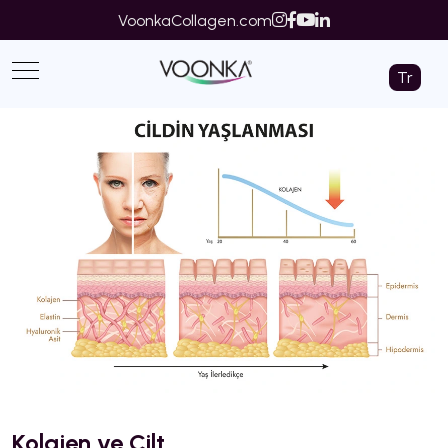
VoonkaCollagen.com
Tr
Kolajen ve Cilt