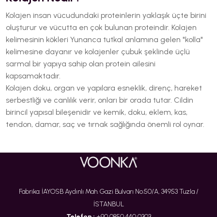
Kolajen insan vücudundaki proteinlerin yaklaşık
üçte birini
oluşturur ve vücutta en çok bulunan proteindir. Kolajen
kelimesinin kökleri Yunanca tutkal anlamına gelen "kolla"
kelimesine dayanır ve kolajenler çubuk şeklinde üçlü
sarmal bir yapıya sahip olan protein ailesini
kapsamaktadır.
Kolajen doku, organ ve yapılara esneklik, direnç, hareket
serbestliği ve canlılık verir, onları bir orada tutar. Cildin
birincil yapısal bileşenidir ve kemik, doku, eklem, kas,
tendon, damar, saç ve tırnak sağlığında önemli rol oynar.
Fabrika: İAYOSB Aydınlı Mah. Gazi Bulvarı No:50/A, 34953 Tuzla /
İSTANBUL
Telefon :
+90 0850 440 0303