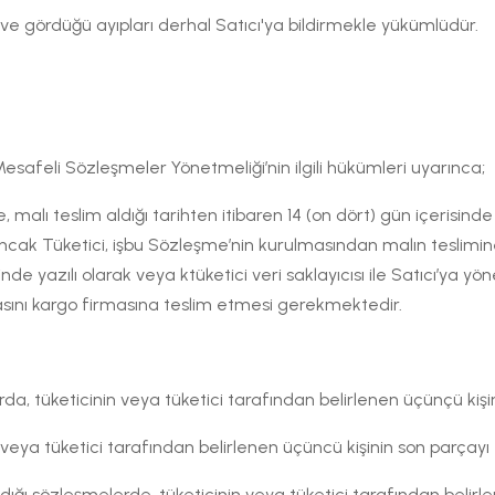
k ve gördüğü ayıpları derhal Satıcı'ya bildirmekle yükümlüdür.
safeli Sözleşmeler Yönetmeliği’nin ilgili hükümleri uyarınca;
de, malı teslim aldığı tarihten itibaren 14 (on dört) gün içeris
k Tüketici, işbu Sözleşme’nin kurulmasından malın teslimine 
nde yazılı olarak veya ktüketici veri saklayıcısı ile Satıcı’ya yö
urasını kargo firmasına teslim etmesi gerekmektedir.
rda, tüketicinin veya tüketici tarafından belirlenen üçünçü kişin
veya tüketici tarafından belirlenen üçüncü kişinin son parçayı t
ldığı sözleşmelerde, tüketicinin veya tüketici tarafından belirlen