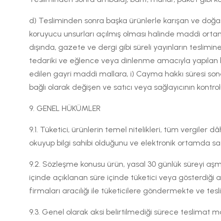
d) Tesliminden sonra başka ürünlerle karışan ve doğa
koruyucu unsurları açılmış olması halinde maddi ortam
dışında, gazete ve dergi gibi süreli yayınların teslim
tedariki ve eğlence veya dinlenme amacıyla yapılan b
edilen gayri maddi mallara, i) Cayma hakkı süresi son
bağlı olarak değişen ve satıcı veya sağlayıcının kon
9. GENEL HÜKÜMLER
9.1. Tüketici, ürünlerin temel nitelikleri, tüm vergiler dâ
okuyup bilgi sahibi olduğunu ve elektronik ortamda satış
9.2. Sözleşme konusu ürün, yasal 30 günlük süreyi aşmam
içinde açıklanan süre içinde tüketici veya gösterdiği ad
firmaları aracılığı ile tüketicilere göndermekte ve tes
9.3. Genel olarak aksi belirtilmediği sürece teslimat mas