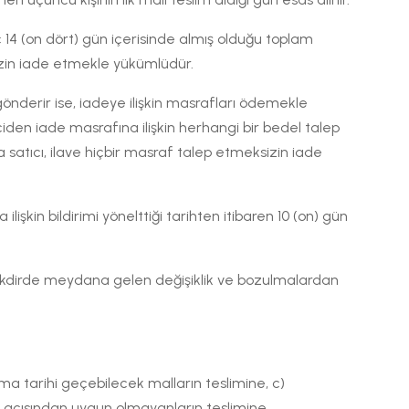
ç 14 (on dört) gün içerisinde almış olduğu toplam
sizin iade etmekle yükümlüdür.
i gönderir ise, iadeye ilişkin masrafları ödemekle
ciden iade masrafına ilişkin herhangi bir bedel talep
 satıcı, ilave hiçbir masraf talep etmeksizin iade
lişkin bildirimi yönelttiği tarihten itibaren 10 (on) gün
ğı takdirde meydana gelen değişiklik ve bozulmalardan
ma tarihi geçebilecek malların teslimine, c)
n açısından uygun olmayanların teslimine,