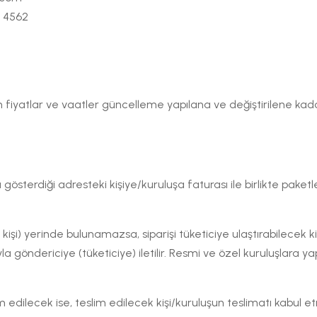
 4562
len fiyatlar ve vaatler güncelleme yapılana ve değiştirilene kadar
ya gösterdiği adresteki kişiye/kuruluşa faturası ile birlikte paket
 kişi) yerinde bulunamazsa, siparişi tüketiciye ulaştırabilecek ki
oluyla göndericiye (tüketiciye) iletilir. Resmi ve özel kuruluşlara 
slim edilecek ise, teslim edilecek kişi/kuruluşun teslimatı kabul