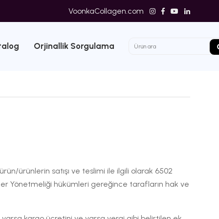
VoonkaCollagen.com
talog
Orjinallik Sorgulama
rün/ürünlerin satışı ve teslimi ile ilgili olarak 6502
meler Yönetmeliği hükümleri gereğince tarafların hak ve
arsa kargo ücretini ve varsa vergi gibi belirtilen ek