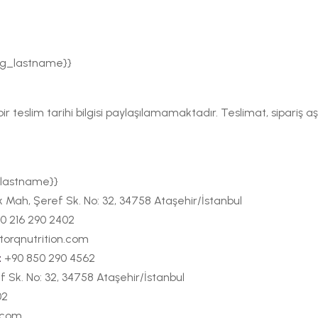
ing_lastname}}
ir teslim tarihi bilgisi paylaşılamamaktadır. Teslimat, sipari
{lastname}}
 Mah, Şeref Sk. No: 32, 34758 Ataşehir/İstanbul
0 216 290 2402
torqnutrition.com
:
+90 850 290 4562
 Sk. No: 32, 34758 Ataşehir/İstanbul
02
n.com