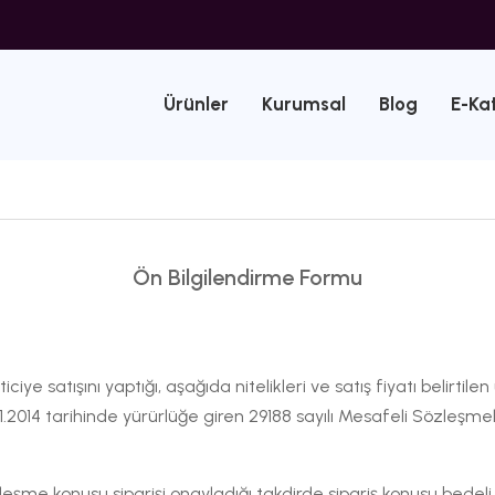
Ürünler
Kurumsal
Blog
E-Ka
Ön Bilgilendirme Formu
e satışını yaptığı, aşağıda nitelikleri ve satış fiyatı belirtilen ü
11.2014 tarihinde yürürlüğe giren 29188 sayılı Mesafeli Sözleş
şme konusu siparişi onayladığı takdirde sipariş konusu bedeli, v