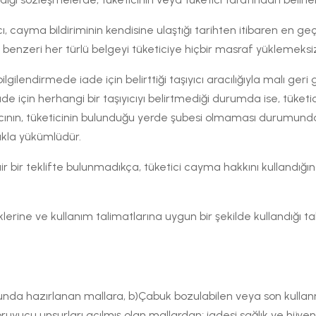
ı, cayma bildiriminin kendisine ulaştığı tarihten itibaren en ge
ve benzeri her türlü belgeyi tüketiciye hiçbir masraf yüklemek
ilgilendirmede iade için belirttiği taşıyıcı aracılığıyla malı ger
e için herhangi bir taşıyıcıyı belirtmediği durumda ise, tüketi
yıcının, tüketicinin bulunduğu yerde şubesi olmaması durumunda
akla yükümlüdür.
ir bir teklifte bulunmadıkça, tüketici cayma hakkını kullandığına i
lliklerine ve kullanım talimatlarına uygun bir şekilde kullandı
ltusunda hazırlanan mallara, b)Çabuk bozulabilen veya son kullan
ruyucu unsurları açılmış olan mallardan; iadesi sağlık ve hijye