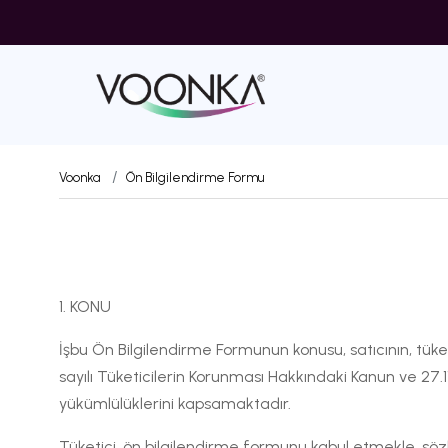
Voonka
Ön Bilgilendirme Formu
1. KONU
İşbu Ön Bilgilendirme Formunun konusu, satıcının, tüketiciy
sayılı Tüketicilerin Korunması Hakkındaki Kanun ve 27.
yükümlülüklerini kapsamaktadır.
Tüketici, ön bilgilendirme formunu kabul etmekle, sözle