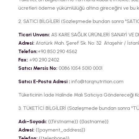
ücretleri ödeme yükümlülüğü altına gireceğini ve bu ko
2. SATICI BİLGİLERİ (Sözleşmede bundan sonra "SATICI
Ticari Unvanı:
AS KARE SAĞLIK ÜRÜNLERİ SANAYİ VE D
Adresi:
Atatürk Mah. Şeref Sk. No: 32 Ataşehir / İstan
Telefon:
+90 850 290 4562
Fax:
+90 290 2402
Satıcı Mersis No:
0086 1054 5010 0001
Satıcı E-Posta Adresi :
info@torqnutrition.com
Tüketicinin İade Halinde Malı Satıcıya Göndereceği Kar
3. TÜKETİCİ BİLGİLERİ (Sözleşmede bundan sonra "TÜK
Adı–Soyadı:
{{firstname}} {{lastname}}
Adresi:
{{payment_address}}
Telefon:
{{telephone}}