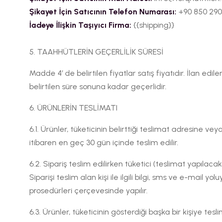
Şikayet İçin Satıcının Telefon Numarası:
+90 850 290
İadeye İlişkin Taşıyıcı Firma:
{{shipping}}
5. TAAHHÜTLERİN GEÇERLİLİK SÜRESİ
Madde 4’ de belirtilen fiyatlar satış fiyatıdır. İlan edi
belirtilen süre sonuna kadar geçerlidir.
6. ÜRÜNLERİN TESLİMATI
6.1. Ürünler, tüketicinin belirttiği teslimat adresine ve
itibaren en geç 30 gün içinde teslim edilir.
6.2. Sipariş teslim edilirken tüketici (teslimat yapılacak
Siparişi teslim alan kişi ile ilgili bilgi, sms ve e-mail y
prosedürleri çerçevesinde yapılır.
6.3. Ürünler, tüketicinin gösterdiği başka bir kişiye te