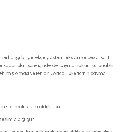
inde herhangi bir gerekçe göstermeksizin ve cezai şart
kadar olan süre içinde de cayma hakkını kullanabilir.
neltilmiş olması yeterlidir. Ayrıca Tüketici’nın cayma
in son malı teslim aldığı gün,
eslim aldığı gün,
en üçüncü kişinin ilk malı teslim aldığı gün esas alınır.