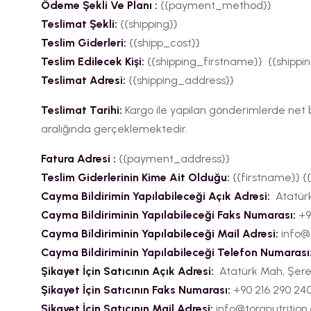
Ödeme Şekli Ve Planı :
{{payment_method}}
Teslimat Şekli:
{{shipping}}
Teslim Giderleri:
{{shipp_cost}}
Teslim Edilecek Kişi:
{{shipping_firstname}} {{shipp
Teslimat Adresi:
{{shipping_address}}
Teslimat Tarihi:
Kargo ile yapılan gönderimlerde net b
aralığında gerçeklemektedir.
Fatura Adresi :
{{payment_address}}
Teslim Giderlerinin Kime Ait Olduğu:
{{firstname}} {
Cayma Bildirimin Yapılabileceği Açık Adresi:
Atatürk
Cayma Bildiriminin Yapılabileceği Faks Numarası:
+9
Cayma Bildiriminin Yapılabileceği Mail Adresi:
info@
Cayma Bildiriminin Yapılabileceği Telefon Numarası
Şikayet İçin Satıcının Açık Adresi:
Atatürk Mah, Şeref
Şikayet İçin Satıcının Faks Numarası:
+90 216 290 24
Şikayet İçin Satıcının Mail Adresi:
info@torqnutritio