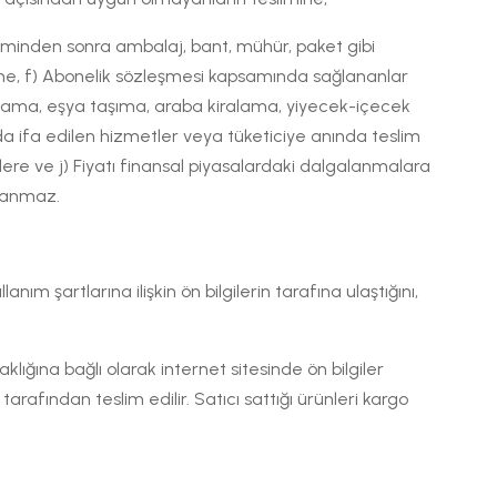
liminden sonra ambalaj, bant, mühür, paket gibi
rine, f) Abonelik sözleşmesi kapsamında sağlananlar
naklama, eşya taşıma, araba kiralama, yiyecek-içecek
 ifa edilen hizmetler veya tüketiciye anında teslim
ere ve j) Fiyatı finansal piyasalardaki dalgalanmalara
ulanmaz.
anım şartlarına ilişkin ön bilgilerin tarafına ulaştığını,
lığına bağlı olarak internet sitesinde ön bilgiler
arafından teslim edilir. Satıcı sattığı ürünleri kargo