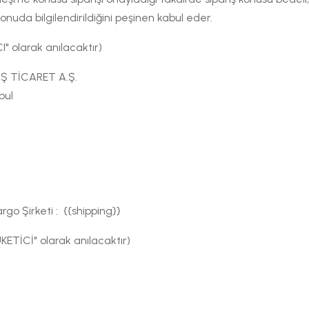
nuda bilgilendirildiğini peşinen kabul eder.
" olarak anılacaktır)
IŞ TİCARET A.Ş.
bul
go Şirketi : {{shipping}}
ETİCİ" olarak anılacaktır)