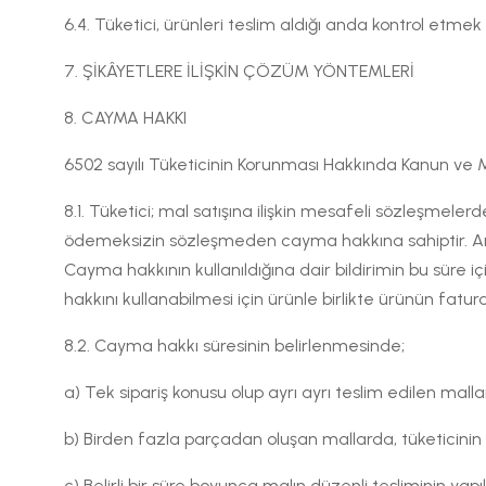
6.4. Tüketici, ürünleri teslim aldığı anda kontrol etme
7. ŞİKÂYETLERE İLİŞKİN ÇÖZÜM YÖNTEMLERİ
8. CAYMA HAKKI
6502 sayılı Tüketicinin Korunması Hakkında Kanun ve Me
8.1. Tüketici; mal satışına ilişkin mesafeli sözleşmeler
ödemeksizin sözleşmeden cayma hakkına sahiptir. Anca
Cayma hakkının kullanıldığına dair bildirimin bu süre içi
hakkını kullanabilmesi için ürünle birlikte ürünün fat
8.2. Cayma hakkı süresinin belirlenmesinde;
a) Tek sipariş konusu olup ayrı ayrı teslim edilen malla
b) Birden fazla parçadan oluşan mallarda, tüketicinin 
c) Belirli bir süre boyunca malın düzenli tesliminin yapı