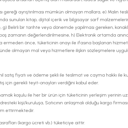
sı gereği ayrıştırılması mümkün olmayan mallara, e) Malın tes
da sunulan kitap, dijital içerik ve bilgisayar sarf malzemele
ine, g) Belirli bir tarihte veya dönemde yapılması gereken, ko
oş zamanın değerlendirilmesine, h) Elektronik ortamda anında
a ermeden önce, tüketicinin onayı ile ifasına başlanan hizmetl
trolünde olmayan mal veya hizmetlere ilişkin sözleşmelere uyg
hil satış fiyatı ve ödeme şekli ile teslimat ve cayma hakkı ile kull
 için gerekli teyit-onayları verdiğini kabul eder.
ak koşulu ile her bir ürün için tüketicinin yerleşim yerinin uzak
resteki kişi/kuruluşa, Satıcının anlaşmalı olduğu kargo firması t
lim ettirmektedir.
rafları (kargo ücreti vb.) tüketiciye aittir.