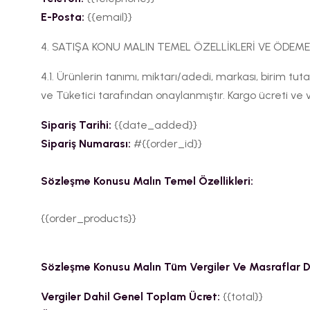
E-Posta:
{{email}}
4. SATIŞA KONU MALIN TEMEL ÖZELLİKLERİ VE ÖDEME 
4.1. Ürünlerin tanımı, miktarı/adedi, markası, birim tuta
ve Tüketici tarafından onaylanmıştır. Kargo ücreti ve v
Sipariş Tarihi:
{{date_added}}
Sipariş Numarası:
#{{order_id}}
Sözleşme Konusu Malın Temel Özellikleri:
{{order_products}}
Sözleşme Konusu Malın Tüm Vergiler Ve Masraflar Da
Vergiler Dahil Genel Toplam Ücret:
{{total}}