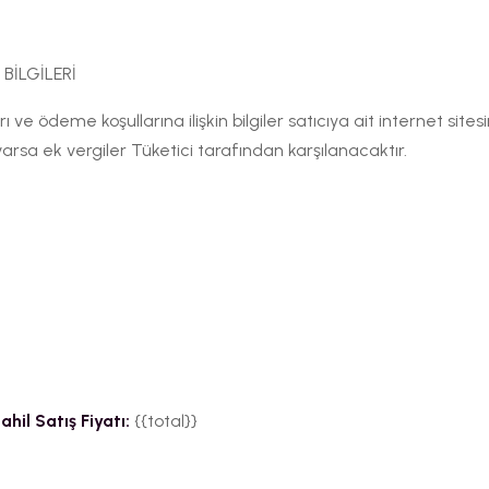
BİLGİLERİ
rı ve ödeme koşullarına ilişkin bilgiler satıcıya ait internet sit
arsa ek vergiler Tüketici tarafından karşılanacaktır.
hil Satış Fiyatı:
{{total}}