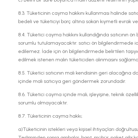
8.3. Tüketicinin cayma hakkını kullanması halinde satıc
bedeli ve tüketiciyi borç altına sokan kıymetli evrak 
8.4. Tüketici cayma hakkını kullandığında satıcının ön b
sorumlu tutulamayacaktır. satıcı ön bilgilendirmede iad
edilemez. İade için ön bilgilendirmede belirtilen taşı
edilmek istenen malın tüketiciden alınmasını sağlam
8.5. Tüketici satıcının malı kendisinin geri alacağına da
içinde malı satıcıya geri göndermek zorundadır.
8.6. Tüketici cayma içinde malı, işleyişine, teknik öze
sorumlu olmayacaktır.
8.7. Tüketicinin cayma hakkı;
a)Tüketicinin istekleri veya kişisel ihtiyaçları doğru
Tesliminden sonra ambalaj, bant, mühür, paket gibi ko