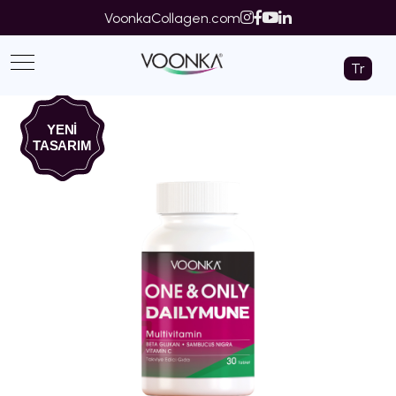
VoonkaCollagen.com
Tr
YENİ
TASARIM
‹
›