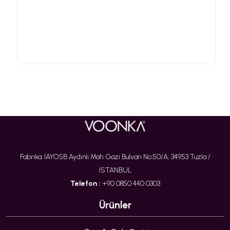
Fabrika: İAYOSB Aydınlı Mah. Gazi Bulvarı No:50/A, 34953 Tuzla /
İSTANBUL
Telefon :
+90 0850 440 0303
Ürünler