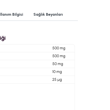
llanım Bilgisi
Sağlık Beyanları
iği
500 mg
500 mg
50 mg
10 mg
25 µg