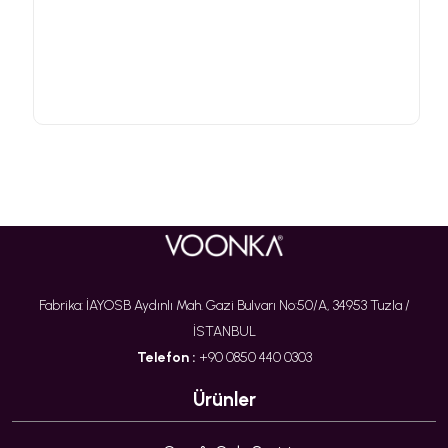
Fabrika: İAYOSB Aydınlı Mah. Gazi Bulvarı No:50/A, 34953 Tuzla /
İSTANBUL
Telefon :
+90 0850 440 0303
Ürünler