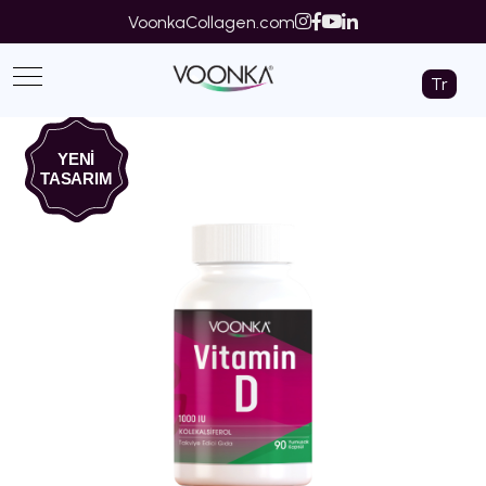
VoonkaCollagen.com
Tr
YENİ
TASARIM
‹
›