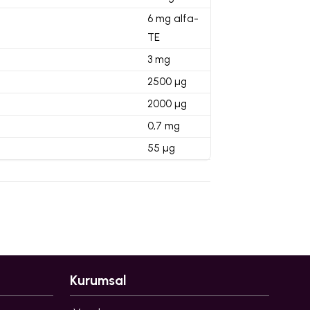
6 mg alfa-
TE
3 mg
2500 µg
2000 µg
0,7 mg
55 µg
Kurumsal