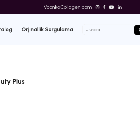
VoonkaCollagen.com
talog
Orjinallik Sorgulama
uty Plus