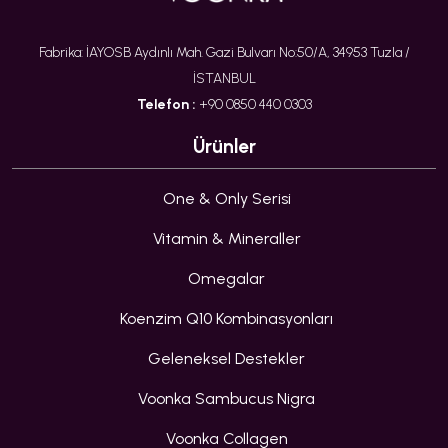
Fabrika: İAYOSB Aydınlı Mah. Gazi Bulvarı No:50/A, 34953 Tuzla /
İSTANBUL
Telefon :
+90 0850 440 0303
Ürünler
One & Only Serisi
Vitamin & Mineraller
Omegalar
Koenzim Q10 Kombinasyonları
Geleneksel Destekler
Voonka Sambucus Nigra
Voonka Collagen