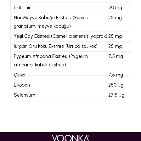
L-Arjinin
70 mg
Nar Meyve Kabuğu Ekstresi (Punica
25 mg
granatum, meyve kabuğu)
Yeşil Çay Ekstresi (Camellia sinensis, yaprak)
25 mg
Isırgan Otu Kökü Ekstresi (Urtica sp., kök)
25 mg
Pygeum Africana Ekstresi (Pygeum
7,5 mg
africana, kabuk ekstresi)
Çinko
7,5 mg
Likopen
250 µg
Selenyum
27,5 µg