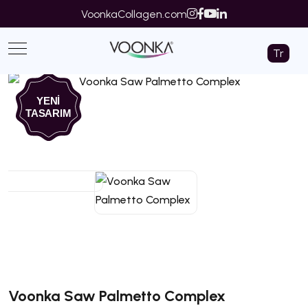
VoonkaCollagen.com
Tr
YENİ
TASARIM
‹
›
Voonka Saw Palmetto Complex